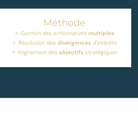
Méthode
Gestion des actionnariats
multiples
Résolution des
divergences
d'intérêts
Alignement des
objectifs
stratégiques