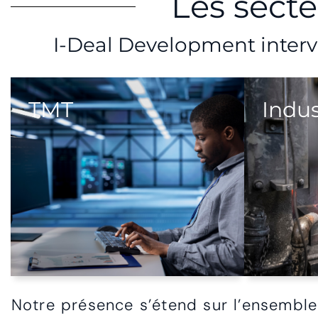
Les sect
I-Deal Development interv
TMT
Indus
Notre présence s’étend sur l’ensemble 