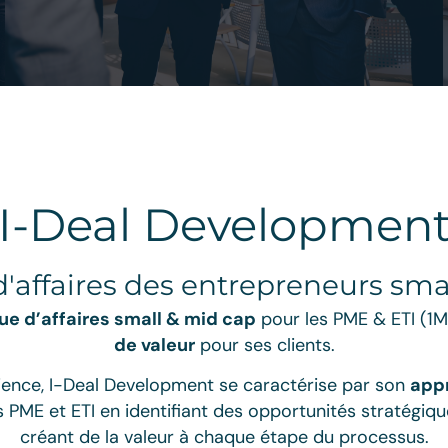
Représentation au
board
I-Deal Developmen
Nous sommes le trait-d’union culturel entre
les financiers et les dirigeants, permettant
'affaires des entrepreneurs sma
de fluidifier, d’accélérer et de faciliter la
e d’affaires small & mid cap
pour les PME & ETI (1M
communication et la croissance de
de valeur
pour ses clients.
l’entreprise.
rience, I-Deal Development se caractérise par son
app
En savoir plus ⇢
 PME et ETI en identifiant des opportunités stratégique
créant de la valeur à chaque étape du processus.