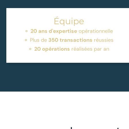
Équipe
20 ans d'expertise
opérationnelle
Plus de
350 transactions
réussies
20 opérations
réalisées par an