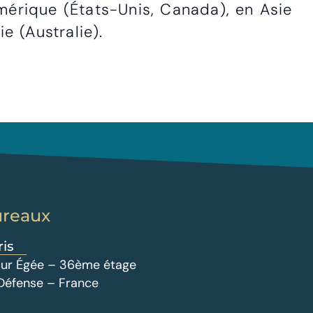
mérique (États-Unis, Canada), en Asie
e (Australie).
ureaux
ris
 Tour Égée – 36ème étage
 Défense – France