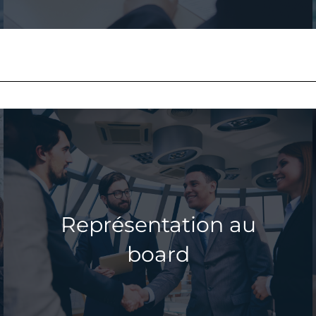
Cession
L’enjeu pour bien vendre son entreprise est
d’identifier la contrepartie pour laquelle
l’entreprise aura une valeur spéciale qui lui
permettra de réaliser quelque chose
d’extraordinaire que l’acquéreur pourra
valoriser.
Représentation au
En savoir plus ⇢
board