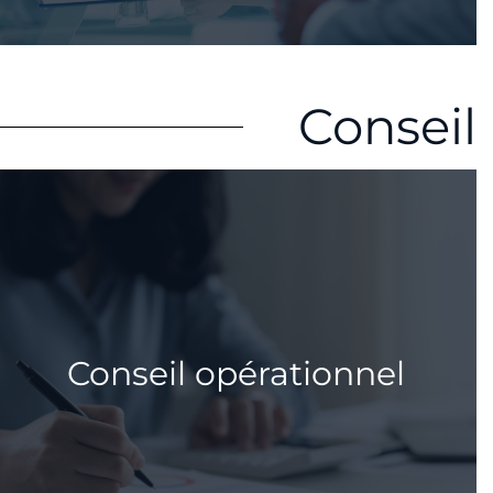
Conseil
Levée de fonds
Nous aidons à chercher un nouvel associé
qui investira dans l’entreprise et qui croira
en un projet.
En savoir plus ⇢
Conseil opérationnel