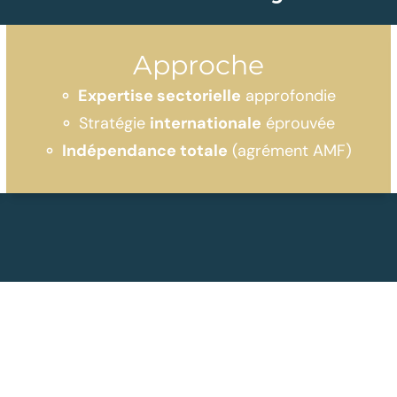
Approche
Expertise sectorielle
approfondie
Stratégie
internationale
éprouvée
Indépendance totale
(agrément AMF)