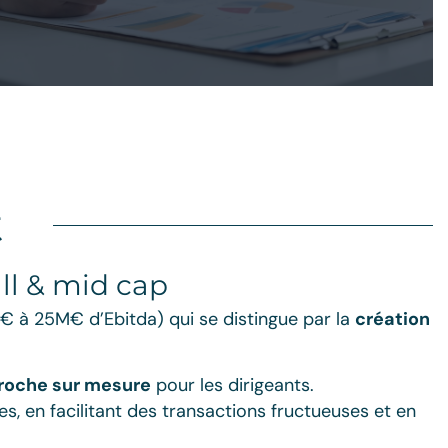
Conseil opérationnel
t
Lorsqu'il y a une opportunité de croissance,
il faut identifier les créations de valeur. C’est
ll & mid cap
le diagnostic qu’il faut créer. En essayant de
reconditionner la question plus intimement...
€ à 25M€ d’Ebitda) qui se distingue par la
création
En savoir plus ⇢
roche sur mesure
pour les dirigeants.
s, en facilitant des transactions fructueuses et en