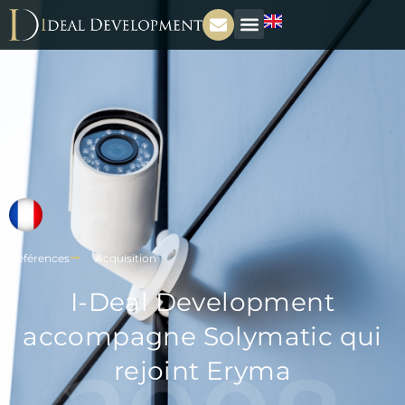
Références
Acquisition
I-Deal Development
accompagne Solymatic qui
rejoint Eryma