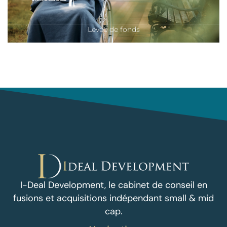
Levée de fonds
I-Deal Development, le cabinet de conseil en
fusions et acquisitions indépendant small & mid
cap.