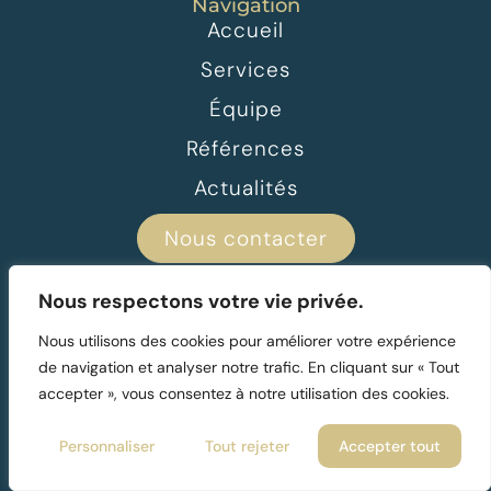
Navigation
Accueil
Services
Équipe
Références
Actualités
Nous contacter
Nos bureaux
Nous respectons votre vie privée.
Paris
Nous utilisons des cookies pour améliorer votre expérience
9-11 allée de l’Arche – Tour Égée – 36ème étage
de navigation et analyser notre trafic. En cliquant sur « Tout
92032 – Paris La Défense – France
accepter », vous consentez à notre utilisation des cookies.
Bruxelles
Montréal
Immeuble Eolis
413 Rue Saint-
Personnaliser
Tout rejeter
Accepter tout
Square Sainctelette
Jacques, suite 700,