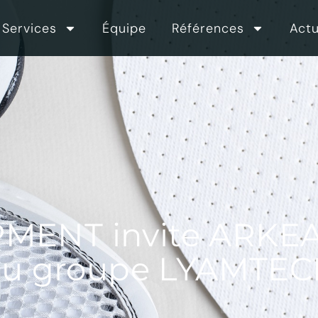
Services
Équipe
Références
Actu
MENT invite ARKEA 
u groupe LYAMTE
2013