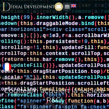
Références
Acquisition
Cogiteam acquiert la société
R&CI