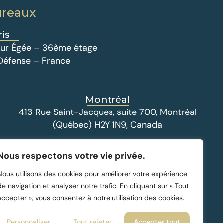
ureaux
ris
 Tour Égée – 36ème étage
 Défense – France
Montréal
413 Rue Saint-Jacques, suite 700, Montréal
(Québec) H2Y 1N9, Canada
Nous respectons votre vie privée.
Nous utilisons des cookies pour améliorer votre expérience
de navigation et analyser notre trafic. En cliquant sur « Tout
accepter », vous consentez à notre utilisation des cookies.
Personnaliser
Tout rejeter
Accepter tout