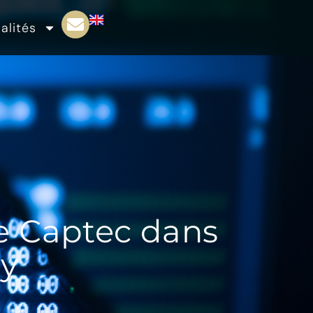
alités
 Captec dans
hy