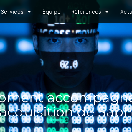
Services
Équipe
Références
Actu
lopment accompagne
’acquisition de Sap
2007