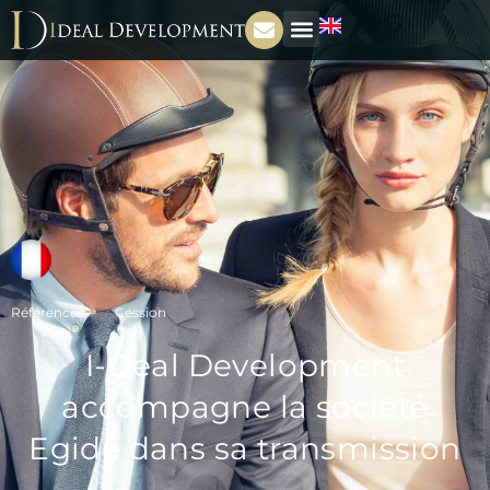
Références
Cession
I-Deal Development
accompagne la société
Egide dans sa transmission