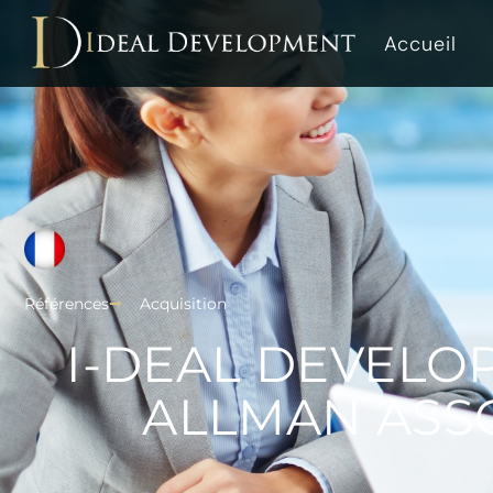
Accueil
Références
Acquisition
I-DEAL DEVELO
ALLMAN ASSOC