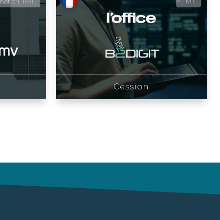
ation, TMT
TMT
Cession