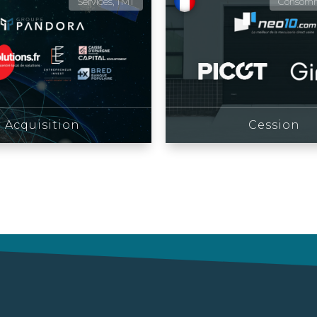
Services, TMT
Consomm
Acquisition
Cession