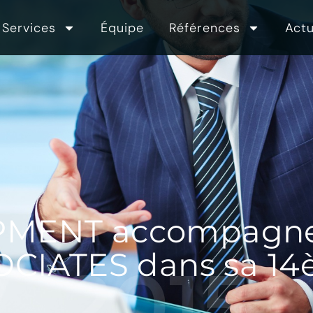
Services
Équipe
Références
Actu
PMENT accompagne 
IATES dans sa 14
2015