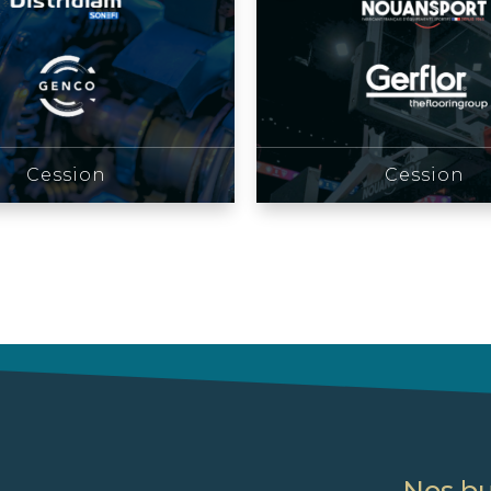
Cession
Cession
Nos b