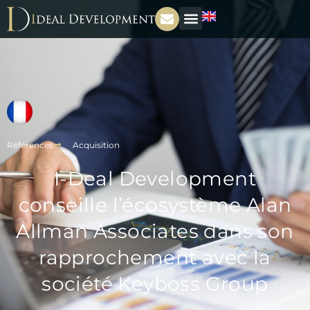
Références
Acquisition
I-Deal Development
conseille l’écosystème Alan
Allman Associates dans son
rapprochement avec la
société Keyboss Group