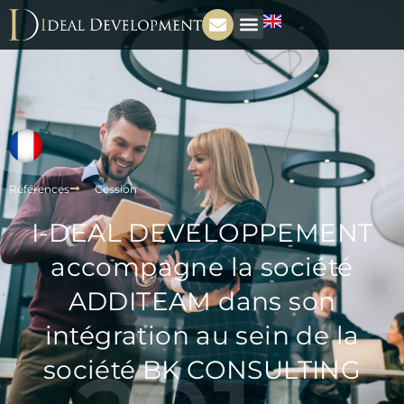
Références
Cession
I-DEAL DEVELOPPEMENT
accompagne la société
ADDITEAM dans son
intégration au sein de la
société BK CONSULTING